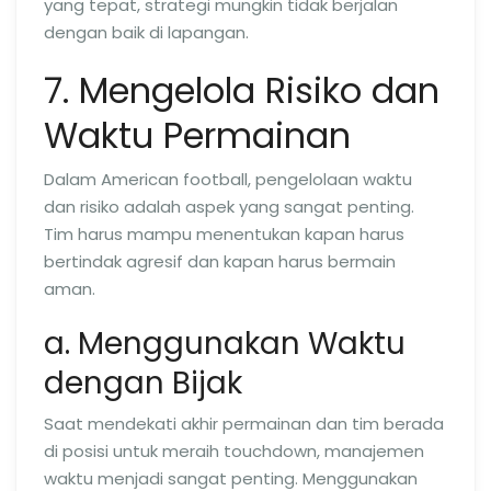
yang tepat, strategi mungkin tidak berjalan
dengan baik di lapangan.
7. Mengelola Risiko dan
Waktu Permainan
Dalam American football, pengelolaan waktu
dan risiko adalah aspek yang sangat penting.
Tim harus mampu menentukan kapan harus
bertindak agresif dan kapan harus bermain
aman.
a. Menggunakan Waktu
dengan Bijak
Saat mendekati akhir permainan dan tim berada
di posisi untuk meraih touchdown, manajemen
waktu menjadi sangat penting. Menggunakan