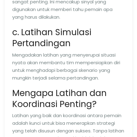
sangat penting. Ini mencakup sinyal yang
digunakan untuk memberi tahu pemain apa
yang harus dilakukan.
c. Latihan Simulasi
Pertandingan
Mengadakan latihan yang menyerupai situasi
nyata akan membantu tim mempersiapkan diri
untuk menghadapi berbagai skenario yang
mungkin terjadi selama pertandingan.
Mengapa Latihan dan
Koordinasi Penting?
Latihan yang baik dan koordinasi antara pemain
adalah kunci untuk bisa menerapkan strategi
yang telah disusun dengan sukses. Tanpa latihan