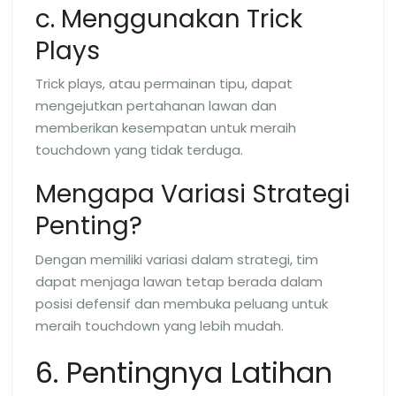
c. Menggunakan Trick
Plays
Trick plays, atau permainan tipu, dapat
mengejutkan pertahanan lawan dan
memberikan kesempatan untuk meraih
touchdown yang tidak terduga.
Mengapa Variasi Strategi
Penting?
Dengan memiliki variasi dalam strategi, tim
dapat menjaga lawan tetap berada dalam
posisi defensif dan membuka peluang untuk
meraih touchdown yang lebih mudah.
6. Pentingnya Latihan