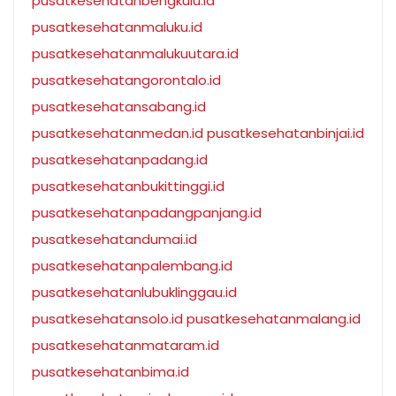
pusatkesehatanbengkulu.id
pusatkesehatanmaluku.id
pusatkesehatanmalukuutara.id
pusatkesehatangorontalo.id
pusatkesehatansabang.id
pusatkesehatanmedan.id
pusatkesehatanbinjai.id
pusatkesehatanpadang.id
pusatkesehatanbukittinggi.id
pusatkesehatanpadangpanjang.id
pusatkesehatandumai.id
pusatkesehatanpalembang.id
pusatkesehatanlubuklinggau.id
pusatkesehatansolo.id
pusatkesehatanmalang.id
pusatkesehatanmataram.id
pusatkesehatanbima.id