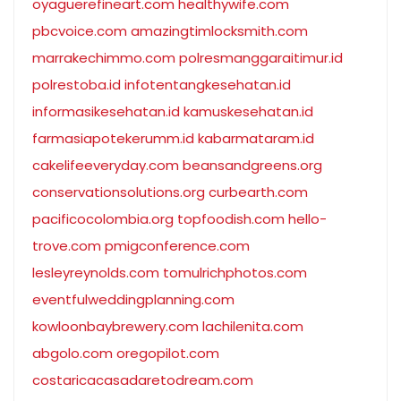
oyaguerefineart.com
healthywife.com
pbcvoice.com
amazingtimlocksmith.com
marrakechimmo.com
polresmanggaraitimur.id
polrestoba.id
infotentangkesehatan.id
informasikesehatan.id
kamuskesehatan.id
farmasiapotekerumm.id
kabarmataram.id
cakelifeeveryday.com
beansandgreens.org
conservationsolutions.org
curbearth.com
pacificocolombia.org
topfoodish.com
hello-
trove.com
pmigconference.com
lesleyreynolds.com
tomulrichphotos.com
eventfulweddingplanning.com
kowloonbaybrewery.com
lachilenita.com
abgolo.com
oregopilot.com
costaricacasadaretodream.com