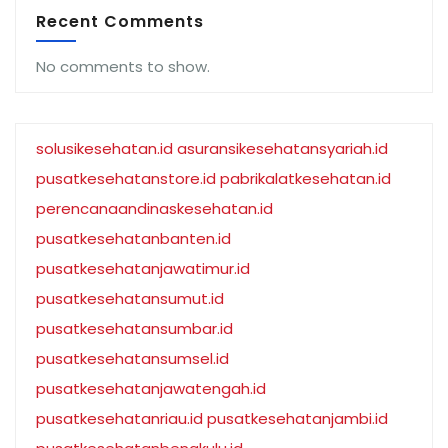
Recent Comments
No comments to show.
solusikesehatan.id
asuransikesehatansyariah.id
pusatkesehatanstore.id
pabrikalatkesehatan.id
perencanaandinaskesehatan.id
pusatkesehatanbanten.id
pusatkesehatanjawatimur.id
pusatkesehatansumut.id
pusatkesehatansumbar.id
pusatkesehatansumsel.id
pusatkesehatanjawatengah.id
pusatkesehatanriau.id
pusatkesehatanjambi.id