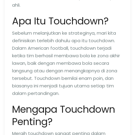
ahli.
Apa Itu Touchdown?
Sebelum melanjutkan ke strateginya, mari kita
definisikan terlebih dahulu apa itu touchdown.
Dalam American football, touchdown terjadi
ketika tim berhasil membawa bola ke zona akhir
lawan, baik dengan membawa bola secara
langsung atau dengan menangkapnya di zona
tersebut. Touchdown bernilai enam poin, dan
biasanya ini menjadi tujuan utama setiap tim
dalam pertandingan.
Mengapa Touchdown
Penting?
Meraih touchdown sangat penting dalam