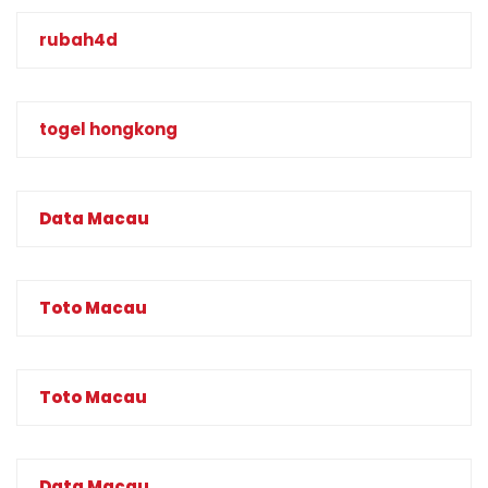
rubah4d
togel hongkong
Data Macau
Toto Macau
Toto Macau
Data Macau