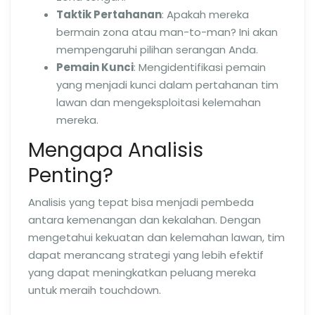
Taktik Pertahanan
: Apakah mereka
bermain zona atau man-to-man? Ini akan
mempengaruhi pilihan serangan Anda.
Pemain Kunci
: Mengidentifikasi pemain
yang menjadi kunci dalam pertahanan tim
lawan dan mengeksploitasi kelemahan
mereka.
Mengapa Analisis
Penting?
Analisis yang tepat bisa menjadi pembeda
antara kemenangan dan kekalahan. Dengan
mengetahui kekuatan dan kelemahan lawan, tim
dapat merancang strategi yang lebih efektif
yang dapat meningkatkan peluang mereka
untuk meraih touchdown.