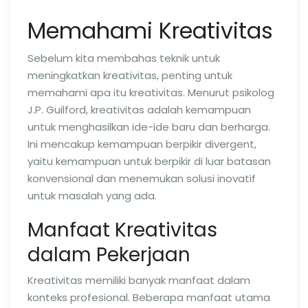
Memahami Kreativitas
Sebelum kita membahas teknik untuk
meningkatkan kreativitas, penting untuk
memahami apa itu kreativitas. Menurut psikolog
J.P. Guilford, kreativitas adalah kemampuan
untuk menghasilkan ide-ide baru dan berharga.
Ini mencakup kemampuan berpikir divergent,
yaitu kemampuan untuk berpikir di luar batasan
konvensional dan menemukan solusi inovatif
untuk masalah yang ada.
Manfaat Kreativitas
dalam Pekerjaan
Kreativitas memiliki banyak manfaat dalam
konteks profesional. Beberapa manfaat utama