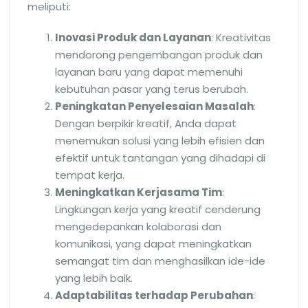
meliputi:
Inovasi Produk dan Layanan
: Kreativitas
mendorong pengembangan produk dan
layanan baru yang dapat memenuhi
kebutuhan pasar yang terus berubah.
Peningkatan Penyelesaian Masalah
:
Dengan berpikir kreatif, Anda dapat
menemukan solusi yang lebih efisien dan
efektif untuk tantangan yang dihadapi di
tempat kerja.
Meningkatkan Kerjasama Tim
:
Lingkungan kerja yang kreatif cenderung
mengedepankan kolaborasi dan
komunikasi, yang dapat meningkatkan
semangat tim dan menghasilkan ide-ide
yang lebih baik.
Adaptabilitas terhadap Perubahan
: