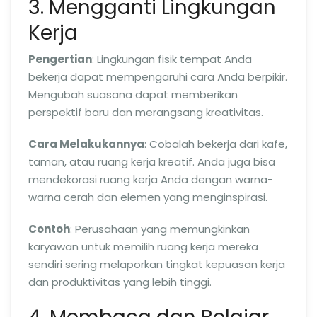
3. Mengganti Lingkungan
Kerja
Pengertian
: Lingkungan fisik tempat Anda
bekerja dapat mempengaruhi cara Anda berpikir.
Mengubah suasana dapat memberikan
perspektif baru dan merangsang kreativitas.
Cara Melakukannya
: Cobalah bekerja dari kafe,
taman, atau ruang kerja kreatif. Anda juga bisa
mendekorasi ruang kerja Anda dengan warna-
warna cerah dan elemen yang menginspirasi.
Contoh
: Perusahaan yang memungkinkan
karyawan untuk memilih ruang kerja mereka
sendiri sering melaporkan tingkat kepuasan kerja
dan produktivitas yang lebih tinggi.