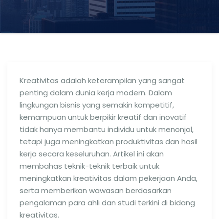
Kreativitas adalah keterampilan yang sangat
penting dalam dunia kerja modern. Dalam
lingkungan bisnis yang semakin kompetitif,
kemampuan untuk berpikir kreatif dan inovatif
tidak hanya membantu individu untuk menonjol,
tetapi juga meningkatkan produktivitas dan hasil
kerja secara keseluruhan. Artikel ini akan
membahas teknik-teknik terbaik untuk
meningkatkan kreativitas dalam pekerjaan Anda,
serta memberikan wawasan berdasarkan
pengalaman para ahli dan studi terkini di bidang
kreativitas.