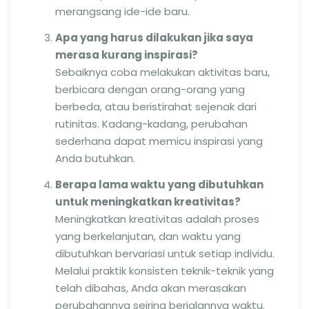
merangsang ide-ide baru.
Apa yang harus dilakukan jika saya
merasa kurang inspirasi?
Sebaiknya coba melakukan aktivitas baru,
berbicara dengan orang-orang yang
berbeda, atau beristirahat sejenak dari
rutinitas. Kadang-kadang, perubahan
sederhana dapat memicu inspirasi yang
Anda butuhkan.
Berapa lama waktu yang dibutuhkan
untuk meningkatkan kreativitas?
Meningkatkan kreativitas adalah proses
yang berkelanjutan, dan waktu yang
dibutuhkan bervariasi untuk setiap individu.
Melalui praktik konsisten teknik-teknik yang
telah dibahas, Anda akan merasakan
perubahannya seiring berjalannya waktu.