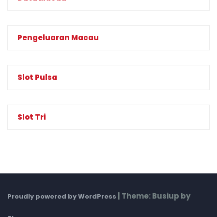
Pengeluaran Macau
Slot Pulsa
Slot Tri
|
Theme: Busiup by
Proudly powered by WordPress