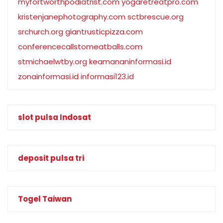
myfortworthpodiatrist.com
yogaretreatpro.com
kristenjanephotography.com
sctbrescue.org
srchurch.org
giantrusticpizza.com
conferencecallstomeatballs.com
stmichaelwtby.org
keamananinformasi.id
zonainformasi.id
informasi123.id
slot pulsa Indosat
deposit pulsa tri
Togel Taiwan