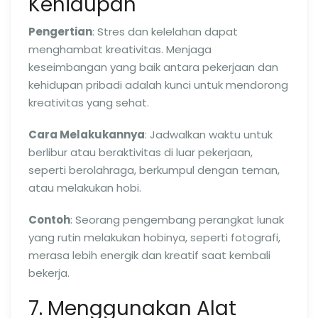
Kehidupan
Pengertian
: Stres dan kelelahan dapat
menghambat kreativitas. Menjaga
keseimbangan yang baik antara pekerjaan dan
kehidupan pribadi adalah kunci untuk mendorong
kreativitas yang sehat.
Cara Melakukannya
: Jadwalkan waktu untuk
berlibur atau beraktivitas di luar pekerjaan,
seperti berolahraga, berkumpul dengan teman,
atau melakukan hobi.
Contoh
: Seorang pengembang perangkat lunak
yang rutin melakukan hobinya, seperti fotografi,
merasa lebih energik dan kreatif saat kembali
bekerja.
7. Menggunakan Alat