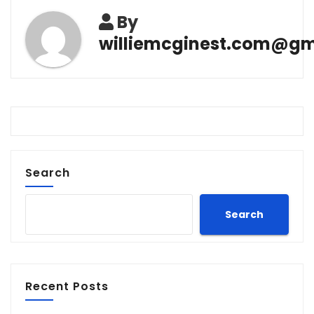
By
williemcginest.com@gm
Search
Search
Recent Posts