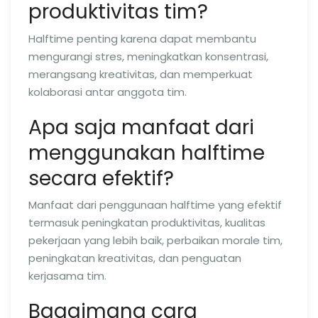
produktivitas tim?
Halftime penting karena dapat membantu
mengurangi stres, meningkatkan konsentrasi,
merangsang kreativitas, dan memperkuat
kolaborasi antar anggota tim.
Apa saja manfaat dari
menggunakan halftime
secara efektif?
Manfaat dari penggunaan halftime yang efektif
termasuk peningkatan produktivitas, kualitas
pekerjaan yang lebih baik, perbaikan morale tim,
peningkatan kreativitas, dan penguatan
kerjasama tim.
Bagaimana cara