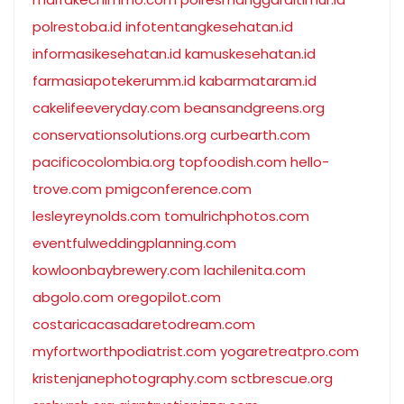
polrestoba.id
infotentangkesehatan.id
informasikesehatan.id
kamuskesehatan.id
farmasiapotekerumm.id
kabarmataram.id
cakelifeeveryday.com
beansandgreens.org
conservationsolutions.org
curbearth.com
pacificocolombia.org
topfoodish.com
hello-
trove.com
pmigconference.com
lesleyreynolds.com
tomulrichphotos.com
eventfulweddingplanning.com
kowloonbaybrewery.com
lachilenita.com
abgolo.com
oregopilot.com
costaricacasadaretodream.com
myfortworthpodiatrist.com
yogaretreatpro.com
kristenjanephotography.com
sctbrescue.org