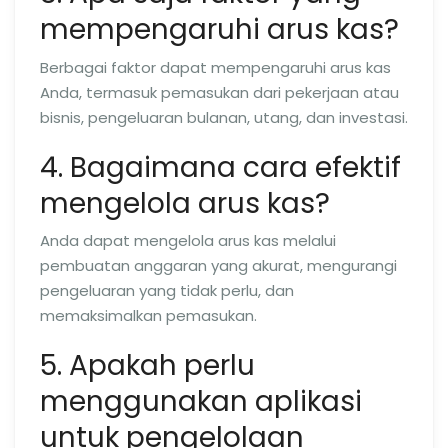
mempengaruhi arus kas?
Berbagai faktor dapat mempengaruhi arus kas
Anda, termasuk pemasukan dari pekerjaan atau
bisnis, pengeluaran bulanan, utang, dan investasi.
4. Bagaimana cara efektif
mengelola arus kas?
Anda dapat mengelola arus kas melalui
pembuatan anggaran yang akurat, mengurangi
pengeluaran yang tidak perlu, dan
memaksimalkan pemasukan.
5. Apakah perlu
menggunakan aplikasi
untuk pengelolaan