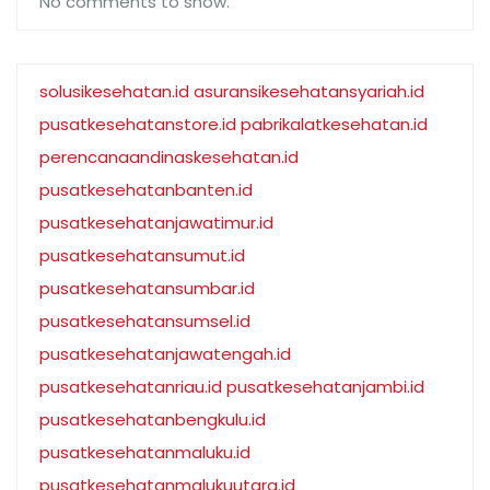
No comments to show.
solusikesehatan.id
asuransikesehatansyariah.id
pusatkesehatanstore.id
pabrikalatkesehatan.id
perencanaandinaskesehatan.id
pusatkesehatanbanten.id
pusatkesehatanjawatimur.id
pusatkesehatansumut.id
pusatkesehatansumbar.id
pusatkesehatansumsel.id
pusatkesehatanjawatengah.id
pusatkesehatanriau.id
pusatkesehatanjambi.id
pusatkesehatanbengkulu.id
pusatkesehatanmaluku.id
pusatkesehatanmalukuutara.id