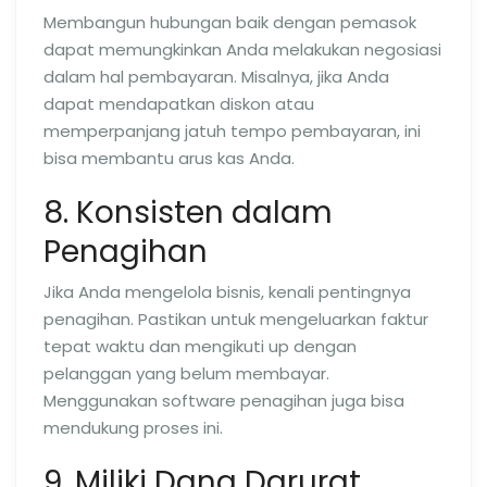
Membangun hubungan baik dengan pemasok
dapat memungkinkan Anda melakukan negosiasi
dalam hal pembayaran. Misalnya, jika Anda
dapat mendapatkan diskon atau
memperpanjang jatuh tempo pembayaran, ini
bisa membantu arus kas Anda.
8. Konsisten dalam
Penagihan
Jika Anda mengelola bisnis, kenali pentingnya
penagihan. Pastikan untuk mengeluarkan faktur
tepat waktu dan mengikuti up dengan
pelanggan yang belum membayar.
Menggunakan software penagihan juga bisa
mendukung proses ini.
9. Miliki Dana Darurat