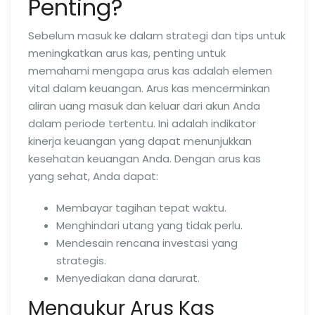
Penting?
Sebelum masuk ke dalam strategi dan tips untuk
meningkatkan arus kas, penting untuk
memahami mengapa arus kas adalah elemen
vital dalam keuangan. Arus kas mencerminkan
aliran uang masuk dan keluar dari akun Anda
dalam periode tertentu. Ini adalah indikator
kinerja keuangan yang dapat menunjukkan
kesehatan keuangan Anda. Dengan arus kas
yang sehat, Anda dapat:
Membayar tagihan tepat waktu.
Menghindari utang yang tidak perlu.
Mendesain rencana investasi yang
strategis.
Menyediakan dana darurat.
Mengukur Arus Kas