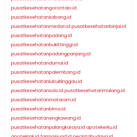
pusatkesehatangorontalo.id
pusatkesehatansabang.id
pusatkesehatanmedan.id
pusatkesehatanbinjai.id
pusatkesehatanpadang.id
pusatkesehatanbukittinggi.id
pusatkesehatanpadangpanjang.id
pusatkesehatandumai.id
pusatkesehatanpalembang.id
pusatkesehatanlubuklinggau.id
pusatkesehatansolo.id
pusatkesehatanmalang.id
pusatkesehatanmataram.id
pusatkesehatanbima.id
pusatkesehatansingkawang.id
pusatkesehatanpalangkaraya.id
apotekerku.id
apotekmk.id
farmasiuad.id
pecintabudaya.id