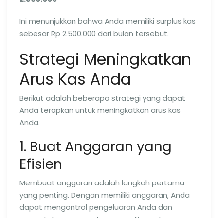
Ini menunjukkan bahwa Anda memiliki surplus kas
sebesar Rp 2.500.000 dari bulan tersebut.
Strategi Meningkatkan
Arus Kas Anda
Berikut adalah beberapa strategi yang dapat
Anda terapkan untuk meningkatkan arus kas
Anda.
1. Buat Anggaran yang
Efisien
Membuat anggaran adalah langkah pertama
yang penting. Dengan memiliki anggaran, Anda
dapat mengontrol pengeluaran Anda dan