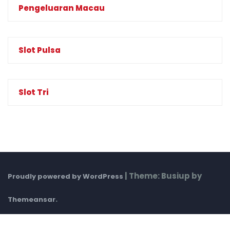
Pengeluaran Macau
Slot Pulsa
Slot Tri
|
Theme: Busiup by
Proudly powered by WordPress
.
Themeansar