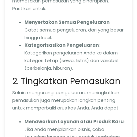
memetakan pemasukan yang diharapkan.
Pastikan untuk:
Menyertakan Semua Pengeluaran
:
Catat semua pengeluaran, dari yang besar
hingga kecil.
Kategorisasikan Pengeluaran
:
Kategorikan pengeluaran Anda ke dalam
kategori tetap (sewa, listrik) dan variabel
(berbelanja, hiburan).
2. Tingkatkan Pemasukan
Selain mengurangi pengeluaran, meningkatkan
pemasukan juga merupakan langkah penting
untuk memperbaiki arus kas Anda. Anda dapat:
Menawarkan Layanan atau Produk Baru
:
Jika Anda menjalankan bisnis, coba
tawarkan layanan atau produk tambahan