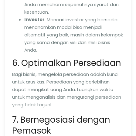
Anda memahami sepenuhnya syarat dan
ketentuan.
Investor
: Mencari investor yang bersedia
menanamkan modal bisa menjadi
alternatif yang baik, masih dalam kelompok
yang sama dengan visi dan misi bisnis
Anda.
6. Optimalkan Persediaan
Bagi bisnis, mengelola persediaan adalah kunci
untuk arus kas. Persediaan yang berlebihan
dapat mengikat uang Anda. Luangkan waktu
untuk menganalisis dan mengurangi persediaan
yang tidak terjual.
7. Bernegosiasi dengan
Pemasok