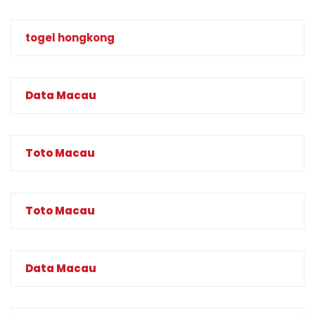
togel hongkong
Data Macau
Toto Macau
Toto Macau
Data Macau