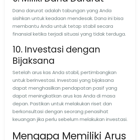
Dana darurat adalah tabungan yang Anda
sisihkan untuk keadaan mendesak. Dana ini bisa
membantu Anda untuk tetap stabil secara
finansial ketika terjadi situasi yang tidak terduga.
10. Investasi dengan
Bijaksana
Setelah arus kas Anda stabil, pertimbangkan
untuk berinvestasi. Investasi yang bijaksana
dapat menghasilkan pendapatan pasif yang
dapat meningkatkan arus kas Anda di masa
depan. Pastikan untuk melakukan riset dan
berkonsultasi dengan seorang penasihat
keuangan jika perlu sebelum melakukan investasi.
Mengapa Memiliki Arus