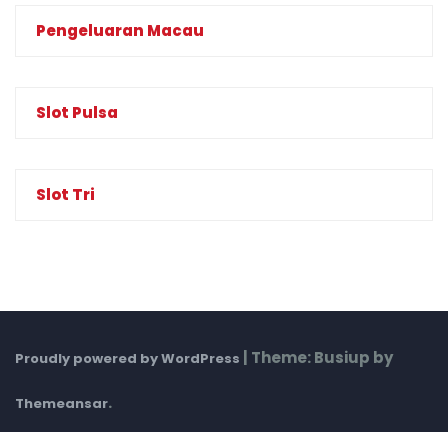
Pengeluaran Macau
Slot Pulsa
Slot Tri
|
Theme: Busiup by
Proudly powered by WordPress
.
Themeansar