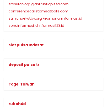
srchurch.org
giantrusticpizza.com
conferencecallstomeatballs.com
stmichaelwtby.org
keamananinformasi.id
zonainformasi.id
informasi123.id
slot pulsa Indosat
deposit pulsa tri
Togel Taiwan
rubah4d