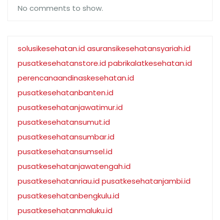
No comments to show.
solusikesehatan.id
asuransikesehatansyariah.id
pusatkesehatanstore.id
pabrikalatkesehatan.id
perencanaandinaskesehatan.id
pusatkesehatanbanten.id
pusatkesehatanjawatimur.id
pusatkesehatansumut.id
pusatkesehatansumbar.id
pusatkesehatansumsel.id
pusatkesehatanjawatengah.id
pusatkesehatanriau.id
pusatkesehatanjambi.id
pusatkesehatanbengkulu.id
pusatkesehatanmaluku.id