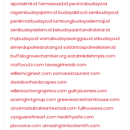
apotekmk.id
farmasiuad.id
pecintabudaya.id
ragambudayajatim.id
budayakita.id
senibudaya.id
penikmatbudaya.id
lumbungbudayadermaji.id
senibudayaislam.id
kebudayaantanahdatar.id
mybudaya.id
wartabudayasanggau.id
sribudaya.id
simerdupolresbatang.id
satlantaspolresklaten.id
buffalogrovechamber.org
eatdrinkdishmpls.com
craftycutz.com
texasgirlreads.com
williemcginest.com
zorrosrestaurant.com
davidsonhardscapes.com
wilkinsactiongraphics.com
guiltybunnies.com
acemgmtgroup.com
greeneacresfarmhouse.com
cincinnatiukrainianfestival.com
fullhousesa.com
oyaguerefineart.com
healthywife.com
pbcvoice.com
amazingtimlocksmith.com