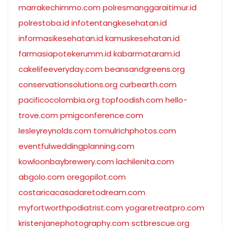
marrakechimmo.com
polresmanggaraitimur.id
polrestoba.id
infotentangkesehatan.id
informasikesehatan.id
kamuskesehatan.id
farmasiapotekerumm.id
kabarmataram.id
cakelifeeveryday.com
beansandgreens.org
conservationsolutions.org
curbearth.com
pacificocolombia.org
topfoodish.com
hello-
trove.com
pmigconference.com
lesleyreynolds.com
tomulrichphotos.com
eventfulweddingplanning.com
kowloonbaybrewery.com
lachilenita.com
abgolo.com
oregopilot.com
costaricacasadaretodream.com
myfortworthpodiatrist.com
yogaretreatpro.com
kristenjanephotography.com
sctbrescue.org