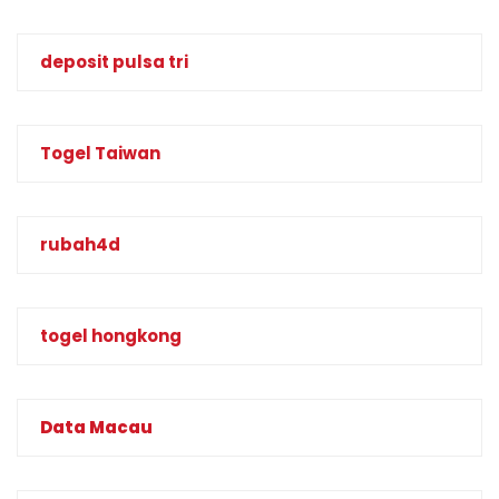
deposit pulsa tri
Togel Taiwan
rubah4d
togel hongkong
Data Macau