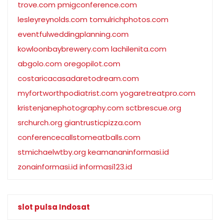
trove.com
pmigconference.com
lesleyreynolds.com
tomulrichphotos.com
eventfulweddingplanning.com
kowloonbaybrewery.com
lachilenita.com
abgolo.com
oregopilot.com
costaricacasadaretodream.com
myfortworthpodiatrist.com
yogaretreatpro.com
kristenjanephotography.com
sctbrescue.org
srchurch.org
giantrusticpizza.com
conferencecallstomeatballs.com
stmichaelwtby.org
keamananinformasi.id
zonainformasi.id
informasi123.id
slot pulsa Indosat