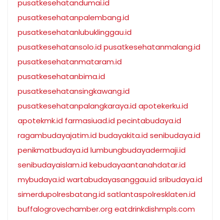
pusatkesehatandumai.id
pusatkesehatanpalembang.id
pusatkesehatanlubuklinggau.id
pusatkesehatansolo.id
pusatkesehatanmalang.id
pusatkesehatanmataram.id
pusatkesehatanbima.id
pusatkesehatansingkawang.id
pusatkesehatanpalangkaraya.id
apotekerku.id
apotekmk.id
farmasiuad.id
pecintabudaya.id
ragambudayajatim.id
budayakita.id
senibudaya.id
penikmatbudaya.id
lumbungbudayadermaji.id
senibudayaislam.id
kebudayaantanahdatar.id
mybudaya.id
wartabudayasanggau.id
sribudaya.id
simerdupolresbatang.id
satlantaspolresklaten.id
buffalogrovechamber.org
eatdrinkdishmpls.com