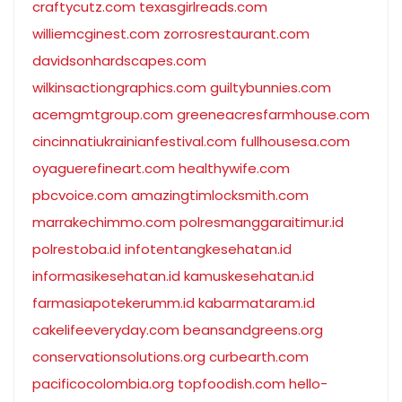
craftycutz.com
texasgirlreads.com
williemcginest.com
zorrosrestaurant.com
davidsonhardscapes.com
wilkinsactiongraphics.com
guiltybunnies.com
acemgmtgroup.com
greeneacresfarmhouse.com
cincinnatiukrainianfestival.com
fullhousesa.com
oyaguerefineart.com
healthywife.com
pbcvoice.com
amazingtimlocksmith.com
marrakechimmo.com
polresmanggaraitimur.id
polrestoba.id
infotentangkesehatan.id
informasikesehatan.id
kamuskesehatan.id
farmasiapotekerumm.id
kabarmataram.id
cakelifeeveryday.com
beansandgreens.org
conservationsolutions.org
curbearth.com
pacificocolombia.org
topfoodish.com
hello-