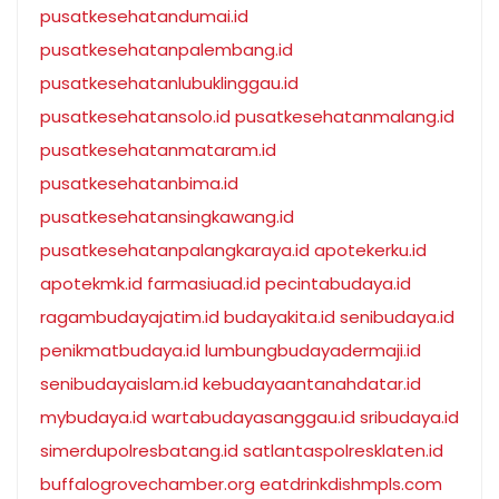
pusatkesehatandumai.id
pusatkesehatanpalembang.id
pusatkesehatanlubuklinggau.id
pusatkesehatansolo.id
pusatkesehatanmalang.id
pusatkesehatanmataram.id
pusatkesehatanbima.id
pusatkesehatansingkawang.id
pusatkesehatanpalangkaraya.id
apotekerku.id
apotekmk.id
farmasiuad.id
pecintabudaya.id
ragambudayajatim.id
budayakita.id
senibudaya.id
penikmatbudaya.id
lumbungbudayadermaji.id
senibudayaislam.id
kebudayaantanahdatar.id
mybudaya.id
wartabudayasanggau.id
sribudaya.id
simerdupolresbatang.id
satlantaspolresklaten.id
buffalogrovechamber.org
eatdrinkdishmpls.com