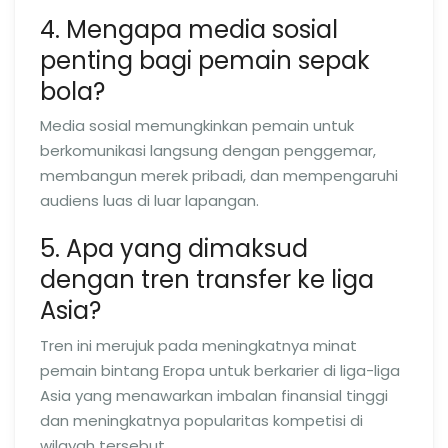
4. Mengapa media sosial
penting bagi pemain sepak
bola?
Media sosial memungkinkan pemain untuk
berkomunikasi langsung dengan penggemar,
membangun merek pribadi, dan mempengaruhi
audiens luas di luar lapangan.
5. Apa yang dimaksud
dengan tren transfer ke liga
Asia?
Tren ini merujuk pada meningkatnya minat
pemain bintang Eropa untuk berkarier di liga-liga
Asia yang menawarkan imbalan finansial tinggi
dan meningkatnya popularitas kompetisi di
wilayah tersebut.