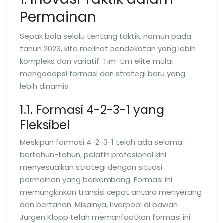
Permainan
Sepak bola selalu tentang taktik, namun pada
tahun 2023, kita melihat pendekatan yang lebih
kompleks dan variatif. Tim-tim elite mulai
mengadopsi formasi dan strategi baru yang
lebih dinamis.
1.1. Formasi 4-2-3-1 yang
Fleksibel
Meskipun formasi 4-2-3-1 telah ada selama
bertahun-tahun, pelatih profesional kini
menyesuaikan strategi dengan situasi
permainan yang berkembang. Formasi ini
memungkinkan transisi cepat antara menyerang
dan bertahan. Misalnya, Liverpool di bawah
Jurgen Klopp telah memanfaatkan formasi ini