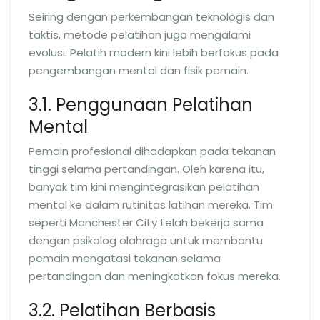
Seiring dengan perkembangan teknologis dan
taktis, metode pelatihan juga mengalami
evolusi. Pelatih modern kini lebih berfokus pada
pengembangan mental dan fisik pemain.
3.1. Penggunaan Pelatihan
Mental
Pemain profesional dihadapkan pada tekanan
tinggi selama pertandingan. Oleh karena itu,
banyak tim kini mengintegrasikan pelatihan
mental ke dalam rutinitas latihan mereka. Tim
seperti Manchester City telah bekerja sama
dengan psikolog olahraga untuk membantu
pemain mengatasi tekanan selama
pertandingan dan meningkatkan fokus mereka.
3.2. Pelatihan Berbasis