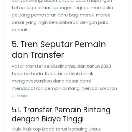
banyak orang, tidak hanya di dalam lapangan
tetapi juga di luar lapangan. Ini juga membuka
peluang pemasaran baru bagi merek-merek
besar yang ingin berkolaborasi dengan para
pemain.
5. Tren Seputar Pemain
dan Transfer
Pasar transfer selalu dinamis, dan tahun 2023
tidak berbeda. Keberanian klub untuk
menginvestasikan dana besar demi
mendapatkan pemain bintang menjadi sorotan
utama.
5.1. Transfer Pemain Bintang
dengan Biaya Tinggi
Klub-klub top Eropa terus bersaing untuk