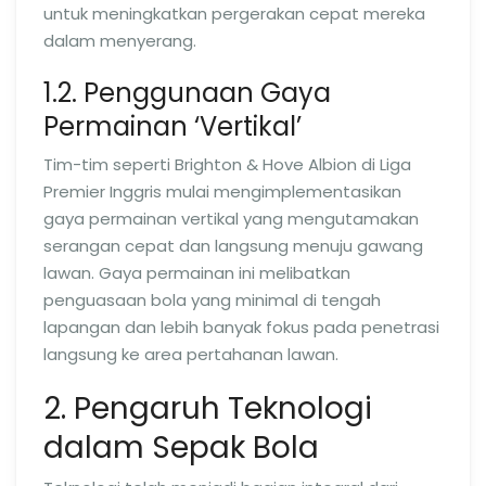
untuk meningkatkan pergerakan cepat mereka
dalam menyerang.
1.2. Penggunaan Gaya
Permainan ‘Vertikal’
Tim-tim seperti Brighton & Hove Albion di Liga
Premier Inggris mulai mengimplementasikan
gaya permainan vertikal yang mengutamakan
serangan cepat dan langsung menuju gawang
lawan. Gaya permainan ini melibatkan
penguasaan bola yang minimal di tengah
lapangan dan lebih banyak fokus pada penetrasi
langsung ke area pertahanan lawan.
2. Pengaruh Teknologi
dalam Sepak Bola