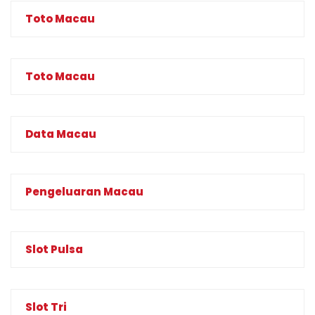
Toto Macau
Toto Macau
Data Macau
Pengeluaran Macau
Slot Pulsa
Slot Tri