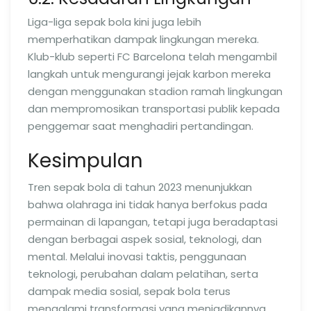
Liga-liga sepak bola kini juga lebih
memperhatikan dampak lingkungan mereka.
Klub-klub seperti FC Barcelona telah mengambil
langkah untuk mengurangi jejak karbon mereka
dengan menggunakan stadion ramah lingkungan
dan mempromosikan transportasi publik kepada
penggemar saat menghadiri pertandingan.
Kesimpulan
Tren sepak bola di tahun 2023 menunjukkan
bahwa olahraga ini tidak hanya berfokus pada
permainan di lapangan, tetapi juga beradaptasi
dengan berbagai aspek sosial, teknologi, dan
mental. Melalui inovasi taktis, penggunaan
teknologi, perubahan dalam pelatihan, serta
dampak media sosial, sepak bola terus
mengalami transformasi yang menjadikannya