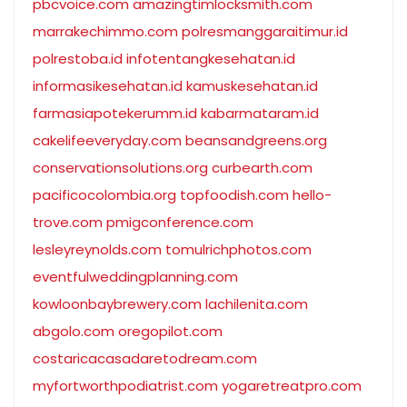
pbcvoice.com
amazingtimlocksmith.com
marrakechimmo.com
polresmanggaraitimur.id
polrestoba.id
infotentangkesehatan.id
informasikesehatan.id
kamuskesehatan.id
farmasiapotekerumm.id
kabarmataram.id
cakelifeeveryday.com
beansandgreens.org
conservationsolutions.org
curbearth.com
pacificocolombia.org
topfoodish.com
hello-
trove.com
pmigconference.com
lesleyreynolds.com
tomulrichphotos.com
eventfulweddingplanning.com
kowloonbaybrewery.com
lachilenita.com
abgolo.com
oregopilot.com
costaricacasadaretodream.com
myfortworthpodiatrist.com
yogaretreatpro.com