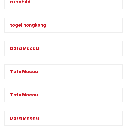
rubah4d
togel hongkong
Data Macau
Toto Macau
Toto Macau
Data Macau