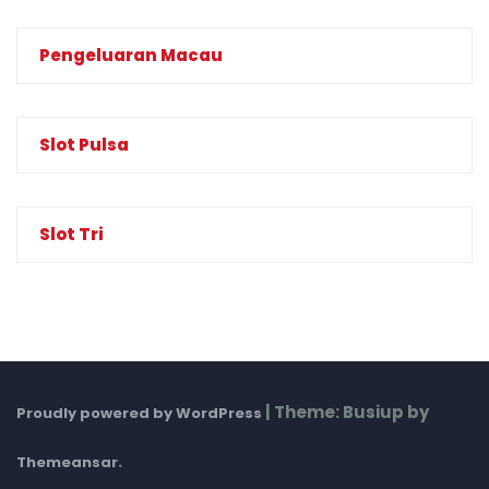
Pengeluaran Macau
Slot Pulsa
Slot Tri
|
Theme: Busiup by
Proudly powered by WordPress
.
Themeansar