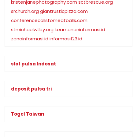
kristenjanephotography.com
sctbrescue.org
srchurch.org
giantrusticpizza.com
conferencecallstomeatballs.com
stmichaelwtby.org
keamananinformasi.id
zonainformasi.id
informasi123.id
slot pulsa Indosat
deposit pulsa tri
Togel Taiwan