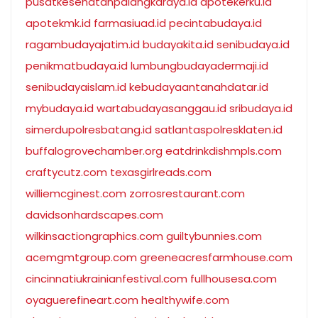
pusatkesehatanpalangkaraya.id
apotekerku.id
apotekmk.id
farmasiuad.id
pecintabudaya.id
ragambudayajatim.id
budayakita.id
senibudaya.id
penikmatbudaya.id
lumbungbudayadermaji.id
senibudayaislam.id
kebudayaantanahdatar.id
mybudaya.id
wartabudayasanggau.id
sribudaya.id
simerdupolresbatang.id
satlantaspolresklaten.id
buffalogrovechamber.org
eatdrinkdishmpls.com
craftycutz.com
texasgirlreads.com
williemcginest.com
zorrosrestaurant.com
davidsonhardscapes.com
wilkinsactiongraphics.com
guiltybunnies.com
acemgmtgroup.com
greeneacresfarmhouse.com
cincinnatiukrainianfestival.com
fullhousesa.com
oyaguerefineart.com
healthywife.com