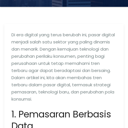
Di era digital yang terus berubah ini, pasar digital
menjadi salah satu sektor yang paling dinamis
dan menarik. Dengan kemajuan teknologi dan
perubahan perilaku konsumen, penting bagi
perusahaan untuk tetap memahami tren
terbaru agar dapat beradaptasi dan bersaing.
Dalam artikel ini, kita akan membahas tren
terbaru dalam pasar digital, termasuk strategi
pemasaran, teknologi baru, dan perubahan pola
konsumsi.
1. Pemasaran Berbasis
Data