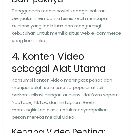
Penggunaan media sosial sebagai saluran
penjualan membantu bisnis kecil mencapai
audiens yang lebih luas dan mengurangi
kebutuhan untuk memiliki situs web e-commerce
yang kompleks.
4. Konten Video
sebagai Alat Utama
Konsumsi konten video meningkat pesat dan
menjadi salah satu cara terpopuler untuk
berkomunikasi dengan audiens. Platform seperti
YouTube, TikTok, dan Instagram Reels
memungkinkan bisnis untuk menyampaikan
pesan mereka melalui video.
Kenapa Video Penting: