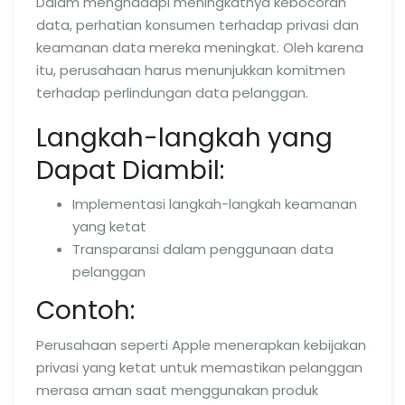
Dalam menghadapi meningkatnya kebocoran
data, perhatian konsumen terhadap privasi dan
keamanan data mereka meningkat. Oleh karena
itu, perusahaan harus menunjukkan komitmen
terhadap perlindungan data pelanggan.
Langkah-langkah yang
Dapat Diambil:
Implementasi langkah-langkah keamanan
yang ketat
Transparansi dalam penggunaan data
pelanggan
Contoh:
Perusahaan seperti Apple menerapkan kebijakan
privasi yang ketat untuk memastikan pelanggan
merasa aman saat menggunakan produk