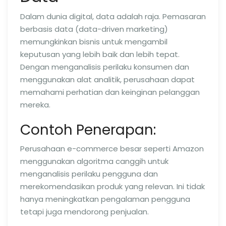
Dalam dunia digital, data adalah raja. Pemasaran
berbasis data (data-driven marketing)
memungkinkan bisnis untuk mengambil
keputusan yang lebih baik dan lebih tepat.
Dengan menganalisis perilaku konsumen dan
menggunakan alat analitik, perusahaan dapat
memahami perhatian dan keinginan pelanggan
mereka.
Contoh Penerapan:
Perusahaan e-commerce besar seperti Amazon
menggunakan algoritma canggih untuk
menganalisis perilaku pengguna dan
merekomendasikan produk yang relevan. Ini tidak
hanya meningkatkan pengalaman pengguna
tetapi juga mendorong penjualan.