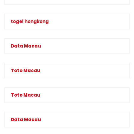
togel hongkong
Data Macau
Toto Macau
Toto Macau
Data Macau