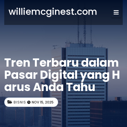
williemcginest.com
Tren Terbaru dalam
Pasar Digital yang H
arus Anda Tahu
BISNIS
NOV 15, 2025