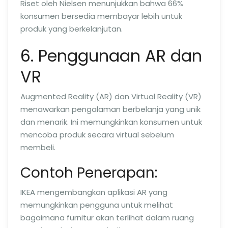
Riset oleh Nielsen menunjukkan bahwa 66%
konsumen bersedia membayar lebih untuk
produk yang berkelanjutan.
6. Penggunaan AR dan
VR
Augmented Reality (AR) dan Virtual Reality (VR)
menawarkan pengalaman berbelanja yang unik
dan menarik. Ini memungkinkan konsumen untuk
mencoba produk secara virtual sebelum
membeli.
Contoh Penerapan:
IKEA mengembangkan aplikasi AR yang
memungkinkan pengguna untuk melihat
bagaimana furnitur akan terlihat dalam ruang