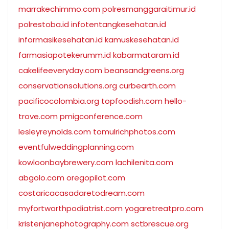
marrakechimmo.com
polresmanggaraitimur.id
polrestoba.id
infotentangkesehatan.id
informasikesehatan.id
kamuskesehatan.id
farmasiapotekerumm.id
kabarmataram.id
cakelifeeveryday.com
beansandgreens.org
conservationsolutions.org
curbearth.com
pacificocolombia.org
topfoodish.com
hello-
trove.com
pmigconference.com
lesleyreynolds.com
tomulrichphotos.com
eventfulweddingplanning.com
kowloonbaybrewery.com
lachilenita.com
abgolo.com
oregopilot.com
costaricacasadaretodream.com
myfortworthpodiatrist.com
yogaretreatpro.com
kristenjanephotography.com
sctbrescue.org