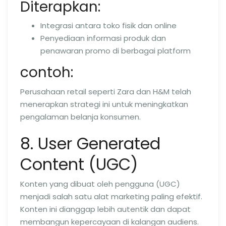
Diterapkan:
Integrasi antara toko fisik dan online
Penyediaan informasi produk dan
penawaran promo di berbagai platform
contoh:
Perusahaan retail seperti Zara dan H&M telah
menerapkan strategi ini untuk meningkatkan
pengalaman belanja konsumen.
8. User Generated
Content (UGC)
Konten yang dibuat oleh pengguna (UGC)
menjadi salah satu alat marketing paling efektif.
Konten ini dianggap lebih autentik dan dapat
membangun kepercayaan di kalangan audiens.