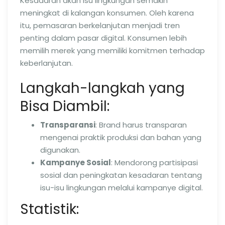
Kesadaran akan isu lingkungan semakin
meningkat di kalangan konsumen. Oleh karena
itu, pemasaran berkelanjutan menjadi tren
penting dalam pasar digital. Konsumen lebih
memilih merek yang memiliki komitmen terhadap
keberlanjutan.
Langkah-langkah yang
Bisa Diambil:
Transparansi
: Brand harus transparan
mengenai praktik produksi dan bahan yang
digunakan.
Kampanye Sosial
: Mendorong partisipasi
sosial dan peningkatan kesadaran tentang
isu-isu lingkungan melalui kampanye digital.
Statistik: