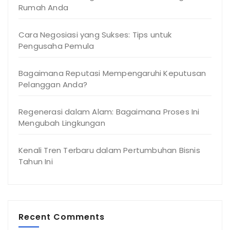
Rumah Anda
Cara Negosiasi yang Sukses: Tips untuk
Pengusaha Pemula
Bagaimana Reputasi Mempengaruhi Keputusan
Pelanggan Anda?
Regenerasi dalam Alam: Bagaimana Proses Ini
Mengubah Lingkungan
Kenali Tren Terbaru dalam Pertumbuhan Bisnis
Tahun Ini
Recent Comments