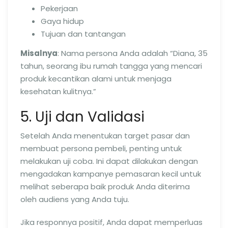
Pekerjaan
Gaya hidup
Tujuan dan tantangan
Misalnya
: Nama persona Anda adalah “Diana, 35
tahun, seorang ibu rumah tangga yang mencari
produk kecantikan alami untuk menjaga
kesehatan kulitnya.”
5. Uji dan Validasi
Setelah Anda menentukan target pasar dan
membuat persona pembeli, penting untuk
melakukan uji coba. Ini dapat dilakukan dengan
mengadakan kampanye pemasaran kecil untuk
melihat seberapa baik produk Anda diterima
oleh audiens yang Anda tuju.
Jika responnya positif, Anda dapat memperluas