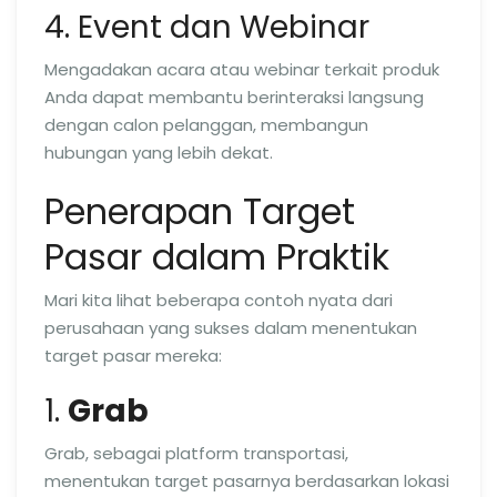
4. Event dan Webinar
Mengadakan acara atau webinar terkait produk
Anda dapat membantu berinteraksi langsung
dengan calon pelanggan, membangun
hubungan yang lebih dekat.
Penerapan Target
Pasar dalam Praktik
Mari kita lihat beberapa contoh nyata dari
perusahaan yang sukses dalam menentukan
target pasar mereka:
1.
Grab
Grab, sebagai platform transportasi,
menentukan target pasarnya berdasarkan lokasi