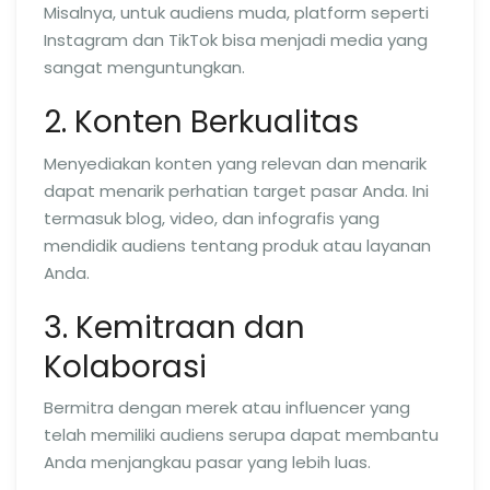
Misalnya, untuk audiens muda, platform seperti
Instagram dan TikTok bisa menjadi media yang
sangat menguntungkan.
2. Konten Berkualitas
Menyediakan konten yang relevan dan menarik
dapat menarik perhatian target pasar Anda. Ini
termasuk blog, video, dan infografis yang
mendidik audiens tentang produk atau layanan
Anda.
3. Kemitraan dan
Kolaborasi
Bermitra dengan merek atau influencer yang
telah memiliki audiens serupa dapat membantu
Anda menjangkau pasar yang lebih luas.