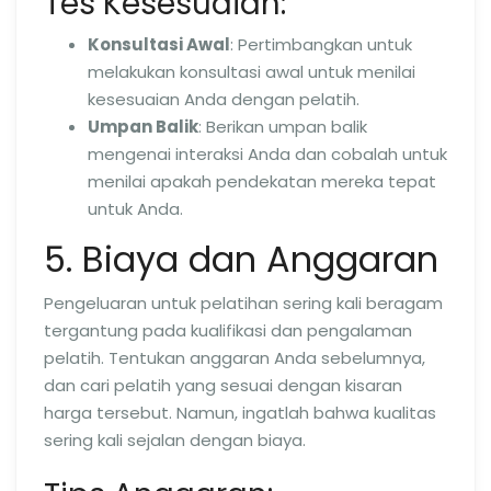
Tes Kesesuaian:
Konsultasi Awal
: Pertimbangkan untuk
melakukan konsultasi awal untuk menilai
kesesuaian Anda dengan pelatih.
Umpan Balik
: Berikan umpan balik
mengenai interaksi Anda dan cobalah untuk
menilai apakah pendekatan mereka tepat
untuk Anda.
5. Biaya dan Anggaran
Pengeluaran untuk pelatihan sering kali beragam
tergantung pada kualifikasi dan pengalaman
pelatih. Tentukan anggaran Anda sebelumnya,
dan cari pelatih yang sesuai dengan kisaran
harga tersebut. Namun, ingatlah bahwa kualitas
sering kali sejalan dengan biaya.