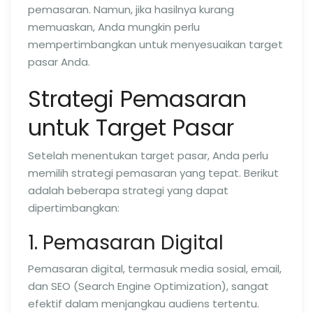
pemasaran. Namun, jika hasilnya kurang
memuaskan, Anda mungkin perlu
mempertimbangkan untuk menyesuaikan target
pasar Anda.
Strategi Pemasaran
untuk Target Pasar
Setelah menentukan target pasar, Anda perlu
memilih strategi pemasaran yang tepat. Berikut
adalah beberapa strategi yang dapat
dipertimbangkan:
1. Pemasaran Digital
Pemasaran digital, termasuk media sosial, email,
dan SEO (Search Engine Optimization), sangat
efektif dalam menjangkau audiens tertentu.