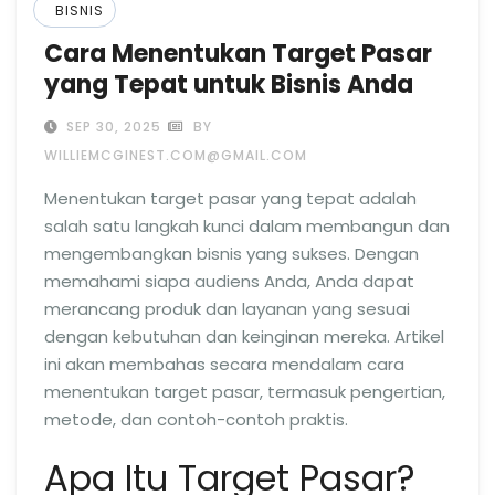
BISNIS
Cara Menentukan Target Pasar
yang Tepat untuk Bisnis Anda
SEP 30, 2025
BY
WILLIEMCGINEST.COM@GMAIL.COM
Menentukan target pasar yang tepat adalah
salah satu langkah kunci dalam membangun dan
mengembangkan bisnis yang sukses. Dengan
memahami siapa audiens Anda, Anda dapat
merancang produk dan layanan yang sesuai
dengan kebutuhan dan keinginan mereka. Artikel
ini akan membahas secara mendalam cara
menentukan target pasar, termasuk pengertian,
metode, dan contoh-contoh praktis.
Apa Itu Target Pasar?