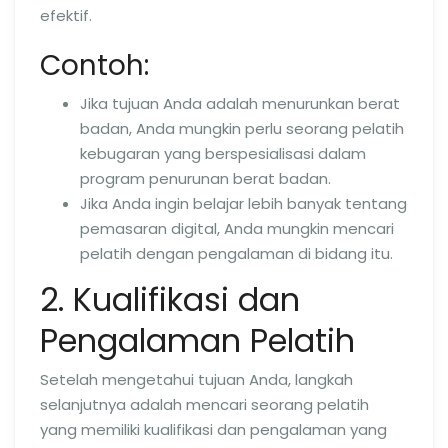
efektif.
Contoh:
Jika tujuan Anda adalah menurunkan berat
badan, Anda mungkin perlu seorang pelatih
kebugaran yang berspesialisasi dalam
program penurunan berat badan.
Jika Anda ingin belajar lebih banyak tentang
pemasaran digital, Anda mungkin mencari
pelatih dengan pengalaman di bidang itu.
2. Kualifikasi dan
Pengalaman Pelatih
Setelah mengetahui tujuan Anda, langkah
selanjutnya adalah mencari seorang pelatih
yang memiliki kualifikasi dan pengalaman yang