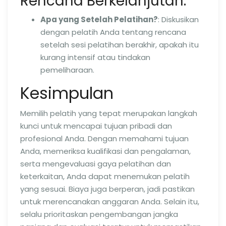
Rencana Berkelanjutan:
Apa yang Setelah Pelatihan?
: Diskusikan
dengan pelatih Anda tentang rencana
setelah sesi pelatihan berakhir, apakah itu
kurang intensif atau tindakan
pemeliharaan.
Kesimpulan
Memilih pelatih yang tepat merupakan langkah
kunci untuk mencapai tujuan pribadi dan
profesional Anda. Dengan memahami tujuan
Anda, memeriksa kualifikasi dan pengalaman,
serta mengevaluasi gaya pelatihan dan
keterkaitan, Anda dapat menemukan pelatih
yang sesuai. Biaya juga berperan, jadi pastikan
untuk merencanakan anggaran Anda. Selain itu,
selalu prioritaskan pengembangan jangka