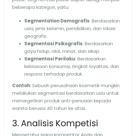
beberapa kategori, yaitu:
Segmentation Demografis
: Berdasarkan
usia, jenis kelamin, pendidikan, dan lokasi
geografis.
Segmentasi Psikografis
: Berdasarkan
gaya hidup, nilai, minat, dan sikap.
Segmentasi Perilaku
: Berdasarkan
kebiasaan konsumsi, tingkat loyalitas, dan
respons terhadap produk.
Contoh
: Sebuah perusahaan kosmetik mungkin
melakukan segmentasi berdasarkan usia untuk
menargetkan produk anti-penuaan kepada
wanita berusia 40 tahun ke atas.
3. Analisis Kompetisi
Mengetahui siapa kompetitor Anda dan