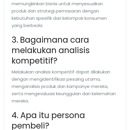
memungkinkan bisnis untuk menyesuaikan
produk dan strategi pemasaran dengan
kebutuhan spesifik dari kelompok konsumen
yang berbeda.
3. Bagaimana cara
melakukan analisis
kompetitif?
Melakukan analisis kompetitif dapat dilakukan
dengan mengidentifikasi pesaing utama,
menganalisis produk dan kampanye mereka,
serta mengevaluasi keunggulan dan kelemahan
mereka.
4. Apa itu persona
pembeli?