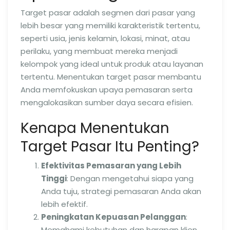
Target pasar adalah segmen dari pasar yang
lebih besar yang memiliki karakteristik tertentu,
seperti usia, jenis kelamin, lokasi, minat, atau
perilaku, yang membuat mereka menjadi
kelompok yang ideal untuk produk atau layanan
tertentu. Menentukan target pasar membantu
Anda memfokuskan upaya pemasaran serta
mengalokasikan sumber daya secara efisien.
Kenapa Menentukan
Target Pasar Itu Penting?
Efektivitas Pemasaran yang Lebih
Tinggi
: Dengan mengetahui siapa yang
Anda tuju, strategi pemasaran Anda akan
lebih efektif.
Peningkatan Kepuasan Pelanggan
:
Memahami kebutuhan dan harapan klien