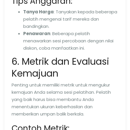
Tips Anggaran:
Tanya Harga
: Tanyakan kepada beberapa
pelatih mengenai tarif mereka dan
bandingkan.
Penawaran
: Beberapa pelatih
menawarkan sesi percobaan dengan nilai
diskon, coba manfaatkan ini.
6. Metrik dan Evaluasi
Kemajuan
Penting untuk memiliki metrik untuk mengukur
kemajuan Anda selama sesi pelatihan. Pelatih
yang baik harus bisa membantu Anda
menentukan ukuran keberhasilan dan
memberikan umpan balik berkala.
Contoh Metrik: