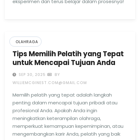
eksperimen dan terus belajar dalam prosesnya!
OLAHRAGA
Tips Memilih Pelatih yang Tepat
untuk Mencapai Tujuan Anda
SEP 30, 2025
BY
WILLIEMCGINEST.COM@GMAIL.COM
Memilih pelatih yang tepat adalah langkah
penting dalam mencapai tujuan pribadi atau
profesional Anda. Apakah Anda ingin
meningkatkan keterampilan olahraga,
memperkuat kemampuan kepemimpinan, atau
mengembangkan karir Anda, pelatih yang baik