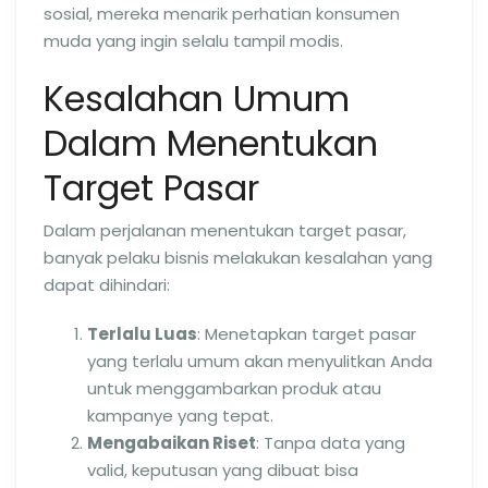
sosial, mereka menarik perhatian konsumen
muda yang ingin selalu tampil modis.
Kesalahan Umum
Dalam Menentukan
Target Pasar
Dalam perjalanan menentukan target pasar,
banyak pelaku bisnis melakukan kesalahan yang
dapat dihindari:
Terlalu Luas
: Menetapkan target pasar
yang terlalu umum akan menyulitkan Anda
untuk menggambarkan produk atau
kampanye yang tepat.
Mengabaikan Riset
: Tanpa data yang
valid, keputusan yang dibuat bisa