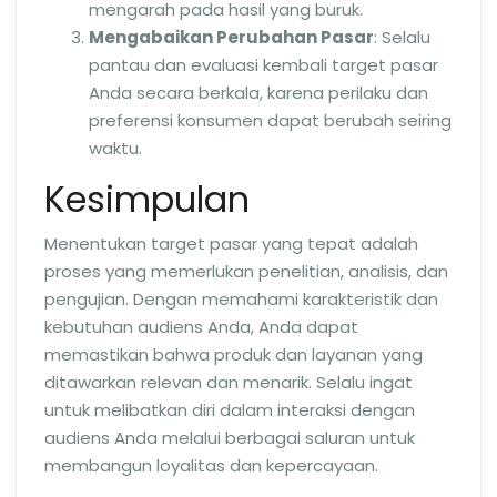
mengarah pada hasil yang buruk.
Mengabaikan Perubahan Pasar
: Selalu
pantau dan evaluasi kembali target pasar
Anda secara berkala, karena perilaku dan
preferensi konsumen dapat berubah seiring
waktu.
Kesimpulan
Menentukan target pasar yang tepat adalah
proses yang memerlukan penelitian, analisis, dan
pengujian. Dengan memahami karakteristik dan
kebutuhan audiens Anda, Anda dapat
memastikan bahwa produk dan layanan yang
ditawarkan relevan dan menarik. Selalu ingat
untuk melibatkan diri dalam interaksi dengan
audiens Anda melalui berbagai saluran untuk
membangun loyalitas dan kepercayaan.