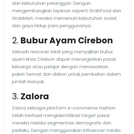
dan kebutuhan pelanggan. Dengan
mengembangkan layanan seperti GrabFood dan
GrabMart, mereka memenuhi kebutuhan sosial
dan gaya hidup para penggunanya.
2.
Bubur Ayam Cirebon
Sebuah restoran lokal yang menyajikan bubur
ayam khas Cirebon dapat menargetkan pasar
keluarga atau pelajar dengan menawarkan
paket hemat dan diskon untuk pembelian dalam
jumlah banyak.
3.
Zalora
Zalora sebagai platform e-commerce fashion
telah berhasil mengidentifikasi target pasar
mereka melalui segmentasi demografis dan
perilaku. Dengan menggunakan influencer media