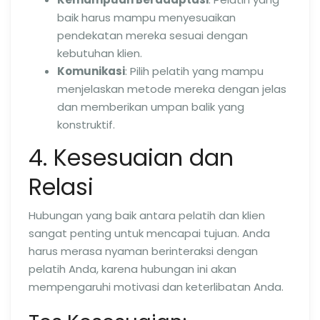
baik harus mampu menyesuaikan
pendekatan mereka sesuai dengan
kebutuhan klien.
Komunikasi
: Pilih pelatih yang mampu
menjelaskan metode mereka dengan jelas
dan memberikan umpan balik yang
konstruktif.
4. Kesesuaian dan
Relasi
Hubungan yang baik antara pelatih dan klien
sangat penting untuk mencapai tujuan. Anda
harus merasa nyaman berinteraksi dengan
pelatih Anda, karena hubungan ini akan
mempengaruhi motivasi dan keterlibatan Anda.